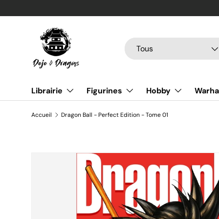
Aller au contenu
Recherche
Type de produit
Tous
Librairie
Figurines
Hobby
Warh
Accueil
Dragon Ball - Perfect Edition - Tome 01
Passer aux informations produits