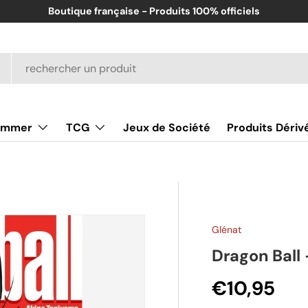
Boutique française - Produits 100% officiels
ammer
TCG
Jeux de Société
Produits Dériv
Glénat
Dragon Ball 
Prix habit
€10,95