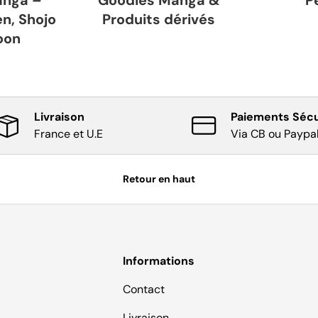
n, Shojo
Produits dérivés
oon
Livraison
Paiements Sécu
France et U.E
Via CB ou Paypa
Retour en haut
Informations
Contact
Livraison