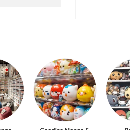
anga –
Goodies Manga &
P