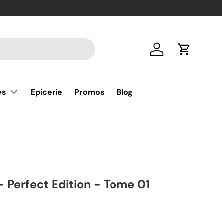
Se connecter
Panier
és
Epicerie
Promos
Blog
- Perfect Edition - Tome 01
uel