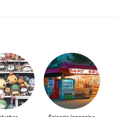
eluches
Épicerie japonaise